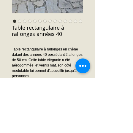
Table rectangulaire à
rallonges années 40
Table rectangulaire à rallonges en chêne
datant des années 40 possédant 2 allonges
de 50 cm. Cette table élégante a été
aérogommée et vernis mat, son côté
modulable lui permet d'accueillir jusqu'à 10
personnes.
Dimensions : 73 cm hauteur (60.5 cm sous
traverse) x 88 cm largeur x 107 cm longueur
(207 cm avec allonges)
Prix : Nous consulter
Demande prix ou infos