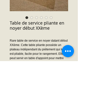
Table de service pliante en
noyer début XXème
Rare table de service en noyer datant début
XXème. Cette table pliante possède un
plateau indépendant du piétement qui lui
est pliable, facile pour le rangement. Elle
peut servir en table d'appoint pour mettre
des plats, près d'un canapé etc....
Dimensions : 66.5 cm largeur x 80.5 cm
longueur x 65 mc hauteur
Prix : Nous consulter
Demande prix ou infos