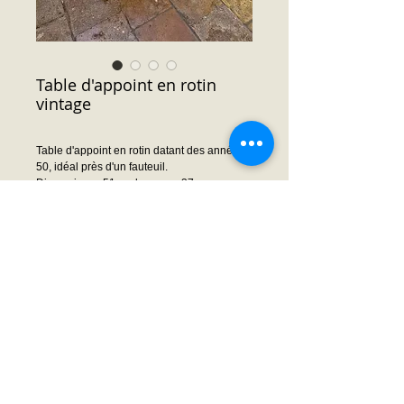
Table d'appoint en rotin
vintage
Table d'appoint en rotin datant des années
50, idéal près d'un fauteuil.
Dimensions : 51 cm largeur x 37 cm
profondeur x 52 cm hauteur
Prix : Nous consulter
Demande prix ou infos
© 2014 by Frédéric MOISSON. Proudly created
with
Wix.com