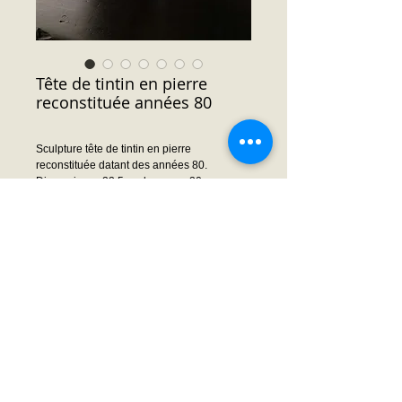
Tête de tintin en pierre
reconstituée années 80
Sculpture tête de tintin en pierre
reconstituée datant des années 80.
Dimensions : 22.5 cm largeur x 20 cm
profondeur (nez compris) x 30 cm hauteur
Prix : Nous consulter
Demande prix ou infos
© 2014 by Frédéric MOISSON. Proudly created
with
Wix.com