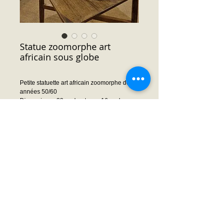
Statue zoomorphe art
africain sous globe
Petite statuette art africain zoomorphe des
années 50/60
Dimensions : 22 cm hauteur x 16 cm largeur
x 12 cm profondeur (globe 43x31x18)
Prix : Nous consulter
Demande prix ou infos
© 2014 by Frédéric MOISSON. Proudly created
with
Wix.com