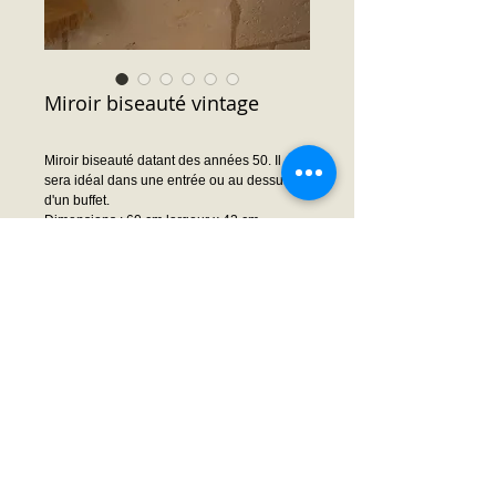
Miroir biseauté vintage
Miroir biseauté datant des années 50. Il
sera idéal dans une entrée ou au dessus
d'un buffet.
Dimensions : 60 cm largeur x 42 cm
profondeur
Prix : Nous consulter
Demande prix ou infos
© 2014 by Frédéric MOISSON. Proudly created
with
Wix.com