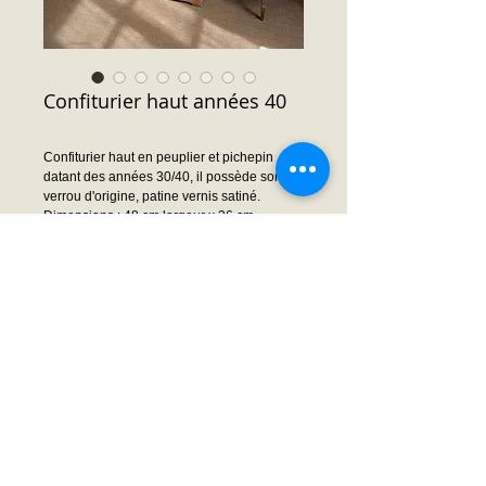
Confiturier haut années 40
Confiturier haut en peuplier et pichepin
datant des années 30/40, il possède son
verrou d'origine, patine vernis satiné.
Dimensions : 48 cm largeur x 36 cm
profondeur x 106 cm hauteur
Prix : Nous consulter
Demande prix ou infos
© 2014 by Frédéric MOISSON. Proudly created
with
Wix.com