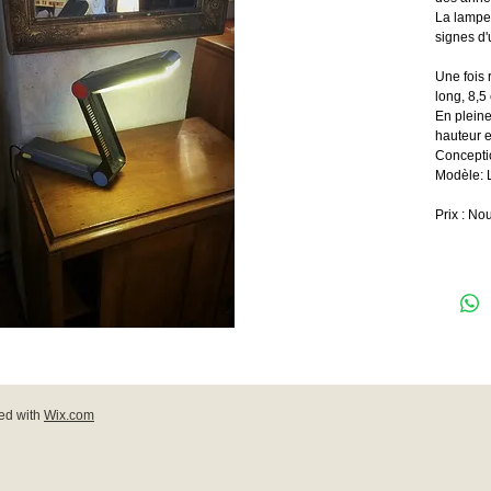
La lampe 
signes d'
Une fois 
long, 8,5
En plein
hauteur 
Concepti
Modèle: 
Prix : No
ed with
Wix.com