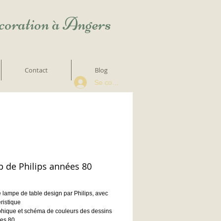
écoration à Angers
Contact
Blog
Se connecter
p de Philips années 80
 lampe de table design par Philips, avec
éristique
aphique et schéma de couleurs des dessins
es 80.