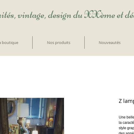
ités, vintage, design du XXème et d
la boutique
Nos produits
Nouveautés
Z lam
Une belle
la caract
style gr
des anné