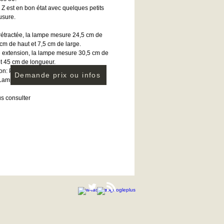
Z est en bon état avec quelques petits
usure.
rétractée, la lampe mesure 24,5 cm de
 cm de haut et 7,5 cm de large.
e extension, la lampe mesure 30,5 cm de
et 45 cm de longueur.
on: Philips
Demande prix ou infos
Lampe Z, FGG 200
us consulter