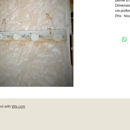
peinte d'
Dimensio
cm profo
Prix : No
ed with
Wix.com