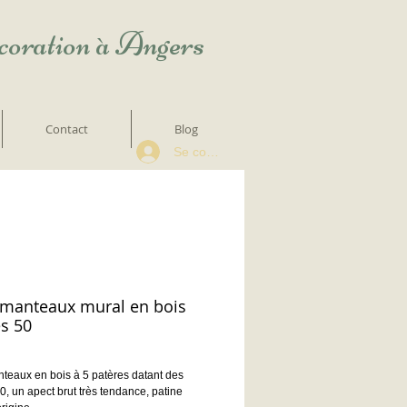
écoration à Angers
Contact
Blog
Se connecter
 manteaux mural en bois
s 50
teaux en bois à 5 patères datant des
, un apect brut très tendance, patine